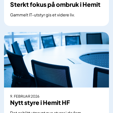
ø
Sterkt fokus på ombruk i Hemit
k
v
t
e
Gammelt IT-utstyr gis et videre liv.
ø
l
S
r
s
t
i
e
e
H
p
r
e
å
k
m
S
t
i
N
f
t
R
o
k
u
s
p
å
9. FEBRUAR 2026
o
Nytt styre i Hemit HF
m
b
Det er blitt utnevnt nye styrer i de fem