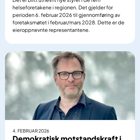
r
helseforetakene i regionen. Det gjelder for
u
perioden 6. februar 2026 til gjennomføring av
k
foretaksmøtet i februar/mars 2028. Dette er de
i
eieroppnevnte representantene.
H
N
e
y
m
t
i
t
t
s
t
y
r
e
i
H
e
m
4. FEBRUAR 2026
i
Demokratisk motstandskraft i