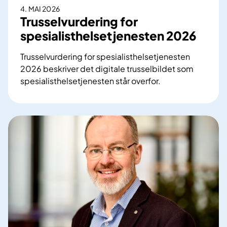
4. MAI 2026
Trusselvurdering for
spesialisthelsetjenesten 2026
Trusselvurdering for spesialisthelsetjenesten
2026 beskriver det digitale trusselbildet som
spesialisthelsetjenesten står overfor.
T
r
u
s
s
e
l
v
u
r
d
e