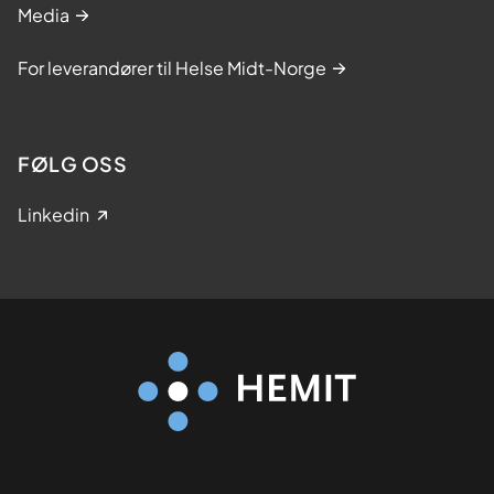
s
Media
t
i
For leverandører til Helse Midt-Norge
d
FØLG OSS
Linkedin