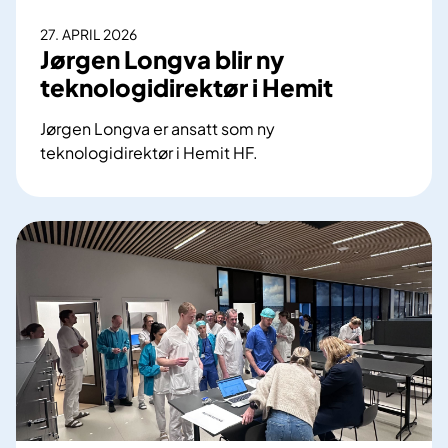
r
27. APRIL 2026
i
Jørgen Longva blir ny
n
teknologidirektør i Hemit
g
f
Jørgen Longva er ansatt som ny
o
teknologidirektør i Hemit HF.
r
J
s
ø
p
r
e
g
s
e
i
n
a
L
l
o
i
n
s
g
t
v
h
a