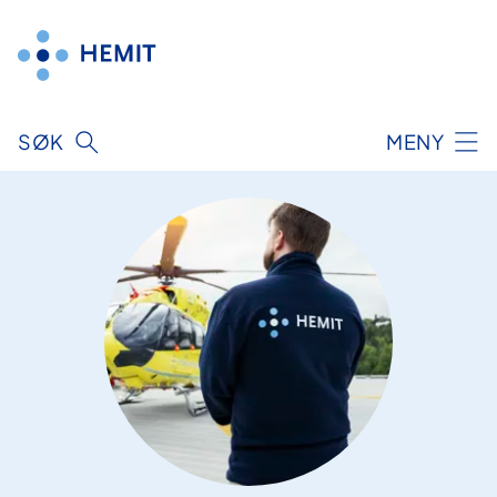
Hopp
til
innhold
SØK
MENY