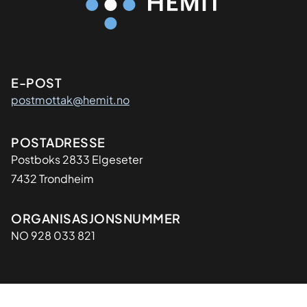
Kontaktinformasjon
E-POST
postmottak@hemit.no
Adresse
POSTADRESSE
Postboks 2833 Elgeseter
7432 Trondheim
Organisasjon
ORGANISASJONSNUMMER
NO 928 033 821