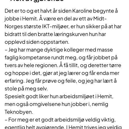
Det er to og et halvt år siden Karoline begynte å
jobbe i Hemit. Å være en del av ett av Midt-
Norges største IKT-miljøer, er hun sikker på at har
bidratt til den bratte læringskurven hun har
opplevd siden oppstarten.
– Jeg har mange dyktige kolleger med masse
faglig kompetanse rundt meg, og får jobbet på
tvers av hele regionen. Å få tillit, og deretter tørre
og hoppe i det, gjør at jeg lærer og får enda mer
erfaring. Jeg får prøve og feile, og jeg har lært å
stole på meg selv.
Spesielt godt liker hun arbeidsmiljøet i Hemit,
men også omgivelsene hun jobber i, nemlig
Teknobyen.
– For meg er et godt arbeidsmiljø veldig viktig,
egentlig helt avgjørende. I Hemit trives jeg veldig