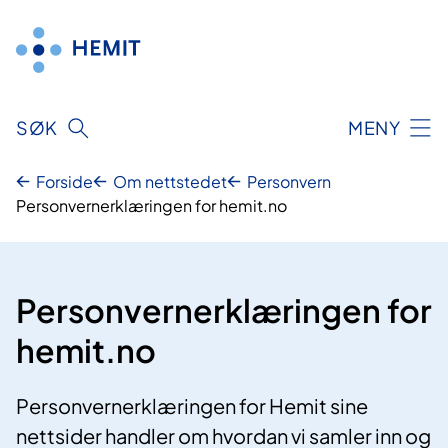
Hopp
til
innhold
SØK
MENY
Forside
Om nettstedet
Personvern
Personvernerklæringen for hemit.no
Personvernerklæringen for
hemit.no
Personvernerklæringen for Hemit sine
nettsider handler om hvordan vi samler inn og