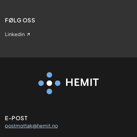
FØLG OSS
Linkedin
Kontaktinformasjon
E-POST
postmottak@hemit.no