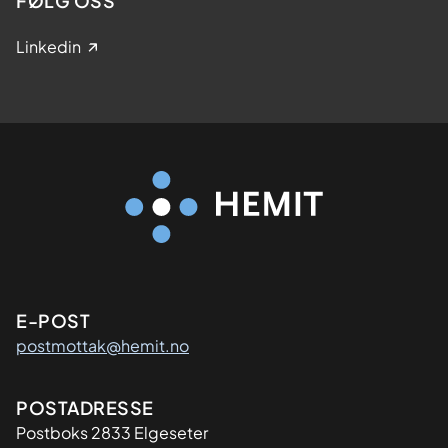
FØLG OSS
Linkedin
Kontaktinformasjon
E-POST
postmottak@hemit.no
Adresse
POSTADRESSE
Postboks 2833 Elgeseter