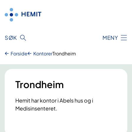
Hopp
til
innhold
SØK
MENY
Forside
Kontorer
Trondheim
Trondheim
Hemit har kontor i Abels hus og i
Medisinsenteret.